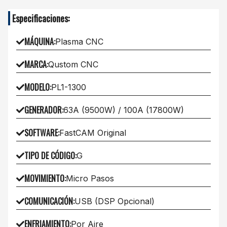
Especificaciones:
MÁQUINA
:
Plasma CNC
MARCA
:
Qustom CNC
MODELO
:
PL1-1300
GENERADOR
:
63A (9500W) / 100A (17800W)
SOFTWARE
:
FastCAM Original
TIPO DE CÓDIGO
:
G
MOVIMIENTO
:
Micro Pasos
COMUNICACIÓN
:
USB (DSP Opcional)
ENFRIAMIENTO
:
Por Aire