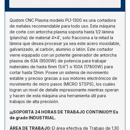
CARACTERÍSTICAS TÉCNICAS
Qustom CNC Plasma modelo PL1-1300 es una cortadora
de metales recomendable para todo uso. Esta máquina
de corte con antorcha plasma soporta hasta 1/2 lámina
(plancha) de material 4x4’, solo fracciona a la mitad la
lámina que desea procesar ya sea este acero inoxidable,
galvanizado, al carbón, aluminio o latón. Este cortador
viene equipado con un potente generador de antorcha
plasma de 63A (9500W) de potencia para trabajar
materiales de hasta 6mm (1/4”) o 100A (17800W) para
cortar hasta 12mm. Posee un sistema de movimiento
estable y preciso gracias a sus motores electrónicos de
movimiento de micro pasos (MICRO STEPS), los cuales
logran un nivel de detalle impresionante mientras operan
y hacen de esta máquina una herramienta útil para
trabajos de alta precisión.
¡¡¡SOPORTA 24 HORAS DE TRABAJO CONTINUO!!! Es
de grado INDUSTRIAL.
ÁREA DE TRABAJO
:
El área efectiva de Trabajo de 1.30