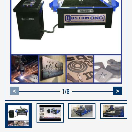
1
/
8
<
>