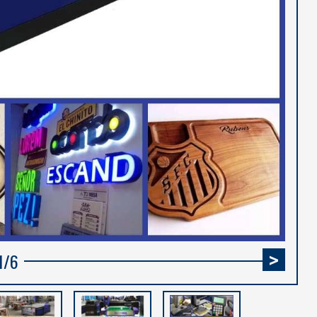
1
/
6
>