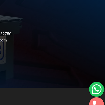
L 32750
.com