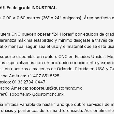
! Es de grado INDUSTRIAL.
de 0.90 x 0.60 metros (36” x 24” pulgadas). Área perfecta
uters CNC pueden operar “24 Horas” por equipos de grado i
rantiza máxima estabilidad y mínimo desgaste a través de 
al o mensual según sea el uso y el material que se esté us
soporte disponible en routers CNC en Estados Unidos, Mex
ros especializados con un profundo conocimiento y experi
as en nuestros almacenes de Orlando, Florida en USA y Gu
atino América: +1 407 851 5525
exico: 01 33 2734 0447
 Latino América: soporte.us@qustomcnc.mx
 Perú: soporte.mx@qustomcnc.mx
a limitada variable de hasta 1 año que cubre servicios d
 chasis y periféricos de forma diferenciada. Adicionalmen