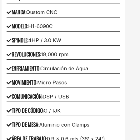
MARCA
:
Qustom CNC
MODELO
:
H1-6090C
SPINDLE
:
4HP / 3.0 KW
REVOLUCIONES
:
18,000 rpm
ENFRIAMIENTO
:
Circulación de Agua
MOVIMIENTO
:
Micro Pasos
COMUNICACIÓN
:
DSP / USB
TIPO DE CÓDIGO
:
G / IJK
TIPO DE MESA
:
Aluminio con Clamps
ÁREA DE TRABAJO
:
0.9 x 0.6 mts (36' x 24')