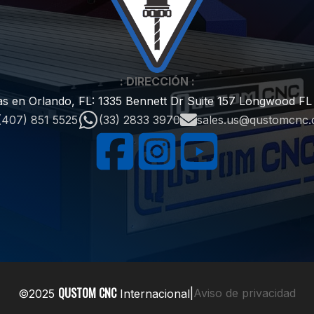
: DIRECCIÓN :
as en Orlando, FL: 1335 Bennett Dr Suite 157 Longwood F
(407) 851 5525
(33) 2833 3970
sales.us@qustomcnc
QUSTOM CNC
|
Aviso de privacidad
©
2025
Internacional